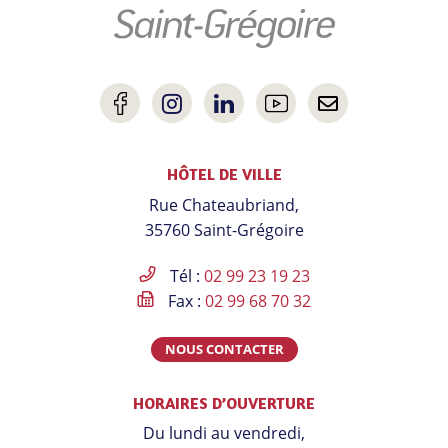
Lien
Lien
Lien
Lien
Nous
vers
vers
vers
vers
contacter
HÔTEL DE VILLE
le
le
le
la
Rue Chateaubriand,
compte
compte
compte
chaîne
35760 Saint-Grégoire
Facebook
Instagram
Linkedin
Youtube
Tél :
02 99 23 19 23
Fax :
02 99 68 70 32
NOUS CONTACTER
HORAIRES D’OUVERTURE
Du lundi au vendredi,