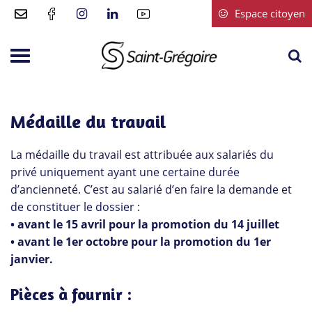
Gestion des traceurs
Espace citoyen
A
Aller
à
à
Saint-
la
la
Grégoire
r
navigation
Médaille du travail
La médaille du travail est attribuée aux salariés du
privé uniquement ayant une certaine durée
d’ancienneté. C’est au salarié d’en faire la demande et
de constituer le dossier :
• avant le 15 avril pour la promotion du 14 juillet
• avant le 1er octobre pour la promotion du 1er
janvier.
Pièces à fournir :