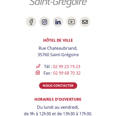
Lien
Lien
Lien
Lien
Nous
vers
vers
vers
vers
contacter
HÔTEL DE VILLE
le
le
le
la
Rue Chateaubriand,
compte
compte
compte
chaîne
35760 Saint-Grégoire
Facebook
Instagram
Linkedin
Youtube
Tél :
02 99 23 19 23
Fax :
02 99 68 70 32
NOUS CONTACTER
HORAIRES D’OUVERTURE
Du lundi au vendredi,
de 9h à 12h30 et de 13h30 à 17h30.