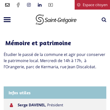
Gestion des traceurs
Espace citoyen
A
Aller
à
à
Saint-
la
la
Grégoire
r
navigation
Mémoire et patrimoine
Étudier le passé de la commune et agir pour conserver
le patrimoine local. Mercredi de 14h à 17h, à
l’Orangerie, parc de Kermaria, rue Jean Discalcéat.
Infos utiles
Serge DAVENEL
,
Président