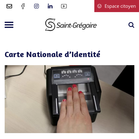
Gestion des traceurs
Espace citoyen
A
Aller
à
à
Saint-
la
la
Grégoire
r
navigation
Carte Nationale d’Identité