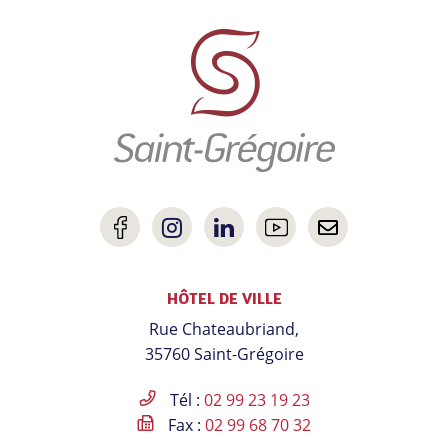
Informations
utiles
Lien
Lien
Lien
Lien
Nous
vers
vers
vers
vers
contacter
HÔTEL DE VILLE
le
le
le
la
Rue Chateaubriand,
compte
compte
compte
chaîne
35760 Saint-Grégoire
Facebook
Instagram
Linkedin
Youtube
Tél :
02 99 23 19 23
Fax :
02 99 68 70 32