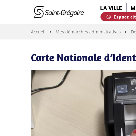
Gestion des traceurs
LA VILLE
M
Espace ci
Saint-
Grégoire
Accueil
Mes démarches administratives
Do
Carte Nationale d’Ident