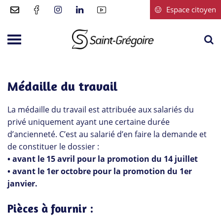
Gestion des traceurs
Espace citoyen
A
Aller
à
à
Saint-
la
la
Grégoire
r
navigation
Médaille du travail
La médaille du travail est attribuée aux salariés du
privé uniquement ayant une certaine durée
d’ancienneté. C’est au salarié d’en faire la demande et
de constituer le dossier :
• avant le 15 avril pour la promotion du 14 juillet
• avant le 1er octobre pour la promotion du 1er
janvier.
Pièces à fournir :