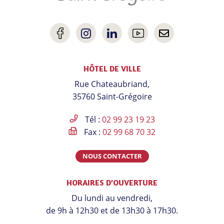
Lien
Lien
Lien
Lien
Nous
vers
vers
vers
vers
contacter
HÔTEL DE VILLE
le
le
le
la
Rue Chateaubriand,
compte
compte
compte
chaîne
35760 Saint-Grégoire
Facebook
Instagram
Linkedin
Youtube
Tél :
02 99 23 19 23
Fax :
02 99 68 70 32
NOUS CONTACTER
HORAIRES D’OUVERTURE
Du lundi au vendredi,
de 9h à 12h30 et de 13h30 à 17h30.