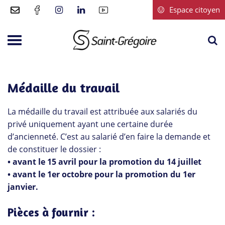
Gestion des traceurs
Espace citoyen
A
Aller
à
à
Saint-
la
la
Grégoire
r
navigation
Médaille du travail
La médaille du travail est attribuée aux salariés du
privé uniquement ayant une certaine durée
d’ancienneté. C’est au salarié d’en faire la demande et
de constituer le dossier :
• avant le 15 avril pour la promotion du 14 juillet
• avant le 1er octobre pour la promotion du 1er
janvier.
Pièces à fournir :