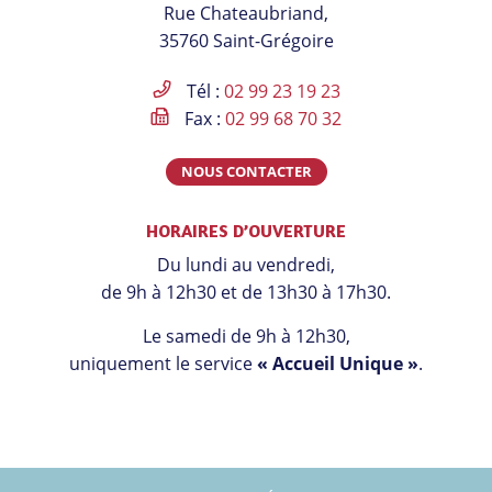
Rue Chateaubriand,
compte
compte
compte
chaîne
35760 Saint-Grégoire
Facebook
Instagram
Linkedin
Youtube
Tél :
02 99 23 19 23
Fax :
02 99 68 70 32
NOUS CONTACTER
HORAIRES D’OUVERTURE
Du lundi au vendredi,
de 9h à 12h30 et de 13h30 à 17h30.
Le samedi de 9h à 12h30,
uniquement le service
« Accueil Unique »
.