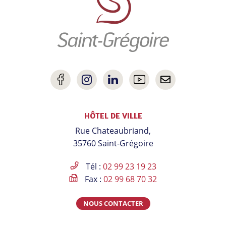
utiles
Lien
Lien
Lien
Lien
Nous
vers
vers
vers
vers
contacter
HÔTEL DE VILLE
le
le
le
la
Rue Chateaubriand,
compte
compte
compte
chaîne
35760 Saint-Grégoire
Facebook
Instagram
Linkedin
Youtube
Tél :
02 99 23 19 23
Fax :
02 99 68 70 32
NOUS CONTACTER