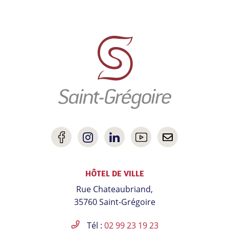
Informations
utiles
Lien
Lien
Lien
Lien
Nous
vers
vers
vers
vers
contacter
HÔTEL DE VILLE
le
le
le
la
Rue Chateaubriand,
compte
compte
compte
chaîne
35760 Saint-Grégoire
Facebook
Instagram
Linkedin
Youtube
Tél :
02 99 23 19 23