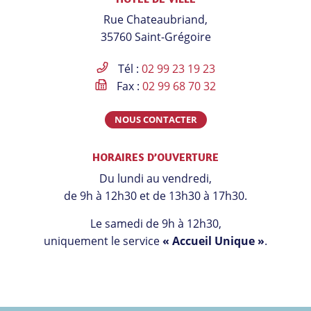
le
le
le
la
Rue Chateaubriand,
compte
compte
compte
chaîne
35760 Saint-Grégoire
Facebook
Instagram
Linkedin
Youtube
Tél :
02 99 23 19 23
Fax :
02 99 68 70 32
NOUS CONTACTER
HORAIRES D’OUVERTURE
Du lundi au vendredi,
de 9h à 12h30 et de 13h30 à 17h30.
Le samedi de 9h à 12h30,
uniquement le service
« Accueil Unique »
.