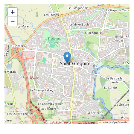
+
−
Leaflet
|
©
OpenStreetMap