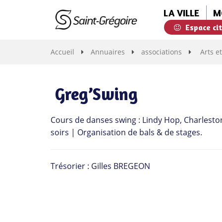
Gestion des traceurs
LA VILLE
M
Espace ci
Saint-
Grégoire
Accueil
Annuaires
associations
Arts et
Greg’Swing
Cours de danses swing : Lindy Hop, Charlesto
soirs | Organisation de bals & de stages.
Trésorier : Gilles BREGEON