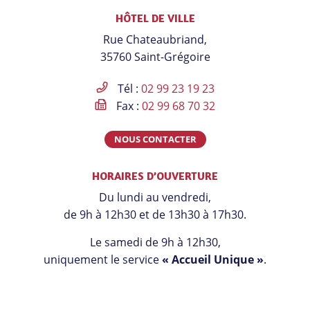
vers
vers
vers
vers
contacter
HÔTEL DE VILLE
le
le
le
la
Rue Chateaubriand,
compte
compte
compte
chaîne
35760 Saint-Grégoire
Facebook
Instagram
Linkedin
Youtube
Tél :
02 99 23 19 23
Fax :
02 99 68 70 32
NOUS CONTACTER
HORAIRES D’OUVERTURE
Du lundi au vendredi,
de 9h à 12h30 et de 13h30 à 17h30.
Le samedi de 9h à 12h30,
uniquement le service
« Accueil Unique »
.