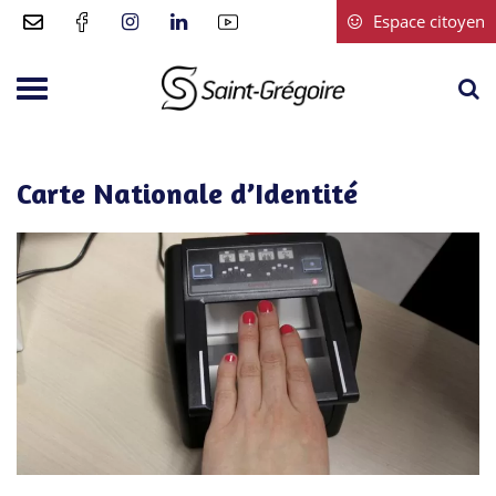
Gestion des traceurs
Espace citoyen
A
Aller
à
à
Saint-
la
la
Grégoire
r
navigation
Carte Nationale d’Identité