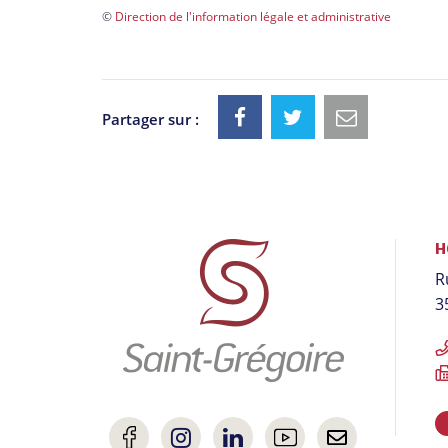
©
Direction de l'information légale et administrative
Partager sur :
Informations
H
R
utiles
3