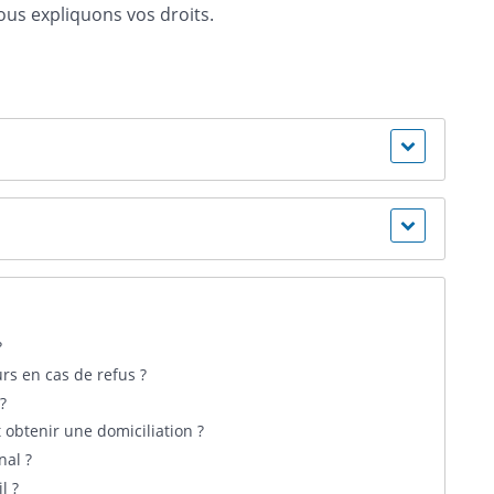
us expliquons vos droits.
?
urs en cas de refus ?
?
 obtenir une domiciliation ?
nal ?
l ?