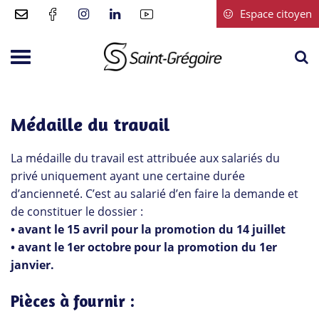
Gestion des traceurs
Espace citoyen
A
Aller
à
à
Saint-
la
la
Grégoire
r
navigation
Médaille du travail
La médaille du travail est attribuée aux salariés du
privé uniquement ayant une certaine durée
d’ancienneté. C’est au salarié d’en faire la demande et
de constituer le dossier :
• avant le 15 avril pour la promotion du 14 juillet
• avant le 1er octobre pour la promotion du 1er
janvier.
Pièces à fournir :