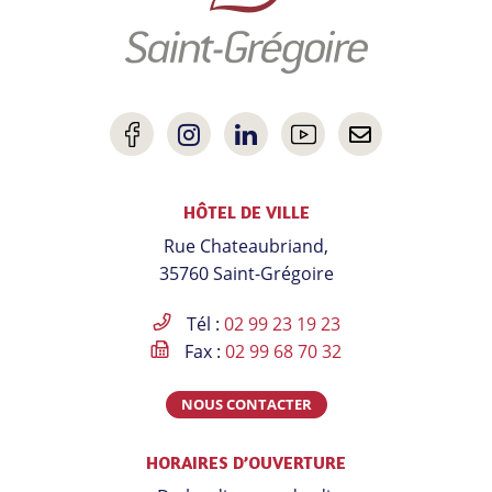
Lien
Lien
Lien
Lien
Nous
vers
vers
vers
vers
contacter
HÔTEL DE VILLE
le
le
le
la
Rue Chateaubriand,
compte
compte
compte
chaîne
35760 Saint-Grégoire
Facebook
Instagram
Linkedin
Youtube
Tél :
02 99 23 19 23
Fax :
02 99 68 70 32
NOUS CONTACTER
HORAIRES D’OUVERTURE