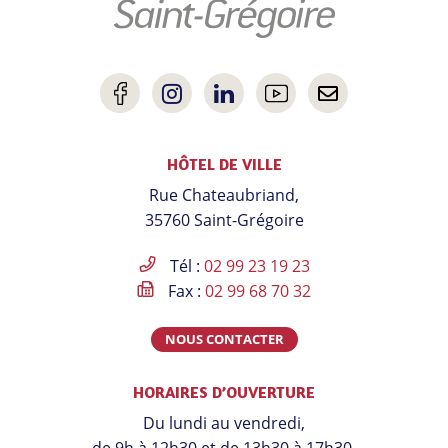
Lien
Lien
Lien
Lien
Nous
vers
vers
vers
vers
contacter
HÔTEL DE VILLE
le
le
le
la
Rue Chateaubriand,
compte
compte
compte
chaîne
35760 Saint-Grégoire
Facebook
Instagram
Linkedin
Youtube
Tél :
02 99 23 19 23
Fax :
02 99 68 70 32
NOUS CONTACTER
HORAIRES D’OUVERTURE
Du lundi au vendredi,