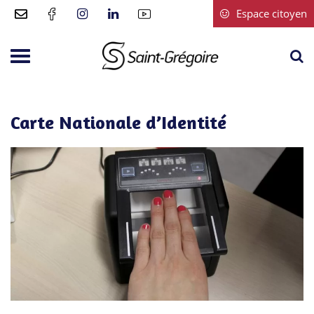
Gestion des traceurs
Espace citoyen
A
Aller
à
à
Saint-
la
la
Grégoire
r
navigation
Carte Nationale d’Identité